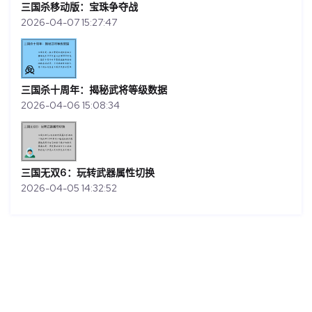
三国杀移动版：宝珠争夺战
2026-04-07 15:27:47
三国杀十周年：揭秘武将等级数据
2026-04-06 15:08:34
三国无双6：玩转武器属性切换
2026-04-05 14:32:52