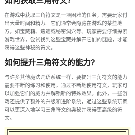
如何获取三角符文?
在游戏中获取三角符文是一项困难的任务，需要玩家付
出大量时间和精力。它们通常会隐藏在游戏的某些地
方，如宝藏箱、遗迹或秘密洞穴等。玩家需要仔细探索
游戏世界，尝试找到这些宝藏并解开它们的谜题，才能
获得这些神秘的符文。
如何提升三角符文的能力?
与许多其他魔法咒语系统一样，要提升三角符文的能力
需要不断的练习和使用。通过不断地使用符文，玩家可
以加强它们的威力并解锁新的特殊效果。此外，一些游
戏还提供了额外的升级和进阶系统，通过这些系统玩家
可以更深入地学习三角符文的奥秘并获得更高级的符
文。