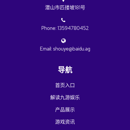
潜山市匹搂坡181号
Phone: 13594780452
Email: shouye@baidu.ag
导航
首页入口
解读九游娱乐
产品展示
游戏资讯