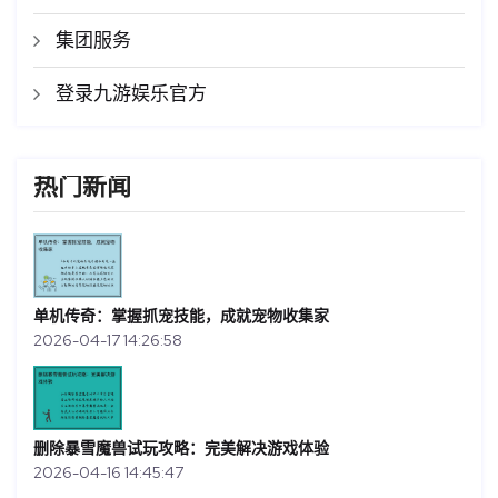
集团服务
登录九游娱乐官方
热门新闻
单机传奇：掌握抓宠技能，成就宠物收集家
2026-04-17 14:26:58
删除暴雪魔兽试玩攻略：完美解决游戏体验
2026-04-16 14:45:47