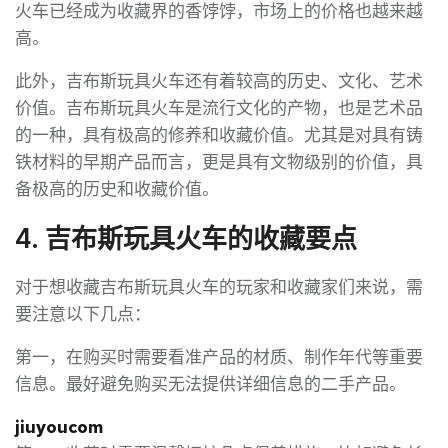
火车已经成为收藏界的香饽饽，市场上的价格也越来越
高。
此外，吉布斯玩具火车还有着较高的历史、文化、艺术
价值。吉布斯玩具火车是流行文化的产物，也是艺术品
的一种，具有极高的修养和收藏价值。尤其是对具有铸
铁材料的早期产品而言，更是具有文物级别的价值，具
备极高的历史和收藏价值。
4. 吉布斯玩具火车的收藏要点
对于想收藏吉布斯玩具火车的玩家和收藏家们来说，需
要注意以下几点：
第一，在购买时需要看准产品的材质、制作年代等重要
信息。最好避免购买无法提供详细信息的二手产品。
jiuyoucom