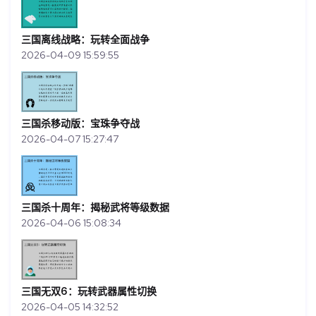
三国离线战略：玩转全面战争
2026-04-09 15:59:55
三国杀移动版：宝珠争夺战
2026-04-07 15:27:47
三国杀十周年：揭秘武将等级数据
2026-04-06 15:08:34
三国无双6：玩转武器属性切换
2026-04-05 14:32:52