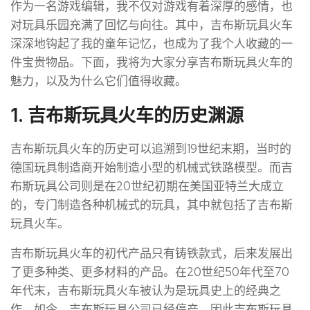
作为一名游戏编辑，我不仅对游戏有着深厚的感情，也
对玩具乐园充满了回忆与向往。其中，吉布斯玩具火车
深深地钩起了我的童年记忆，也成为了我个人收藏的一
件宝贵物品。下面，我将为大家分享吉布斯玩具火车的
魅力，以及为什么它们值得收藏。
1. 吉布斯玩具火车的历史渊源
吉布斯玩具火车的历史可以追溯到19世纪末期，当时的
德国玩具制造商开始制造小型的机械式铁路模型。而吉
布斯玩具公司则是在20世纪初期在美国亚特兰大成立
的，专门制造各种机械式的玩具，其中就包括了吉布斯
玩具火车。
吉布斯玩具火车的初代产品只有铸铁款式，后来发展出
了更多种类、更多材料的产品。在20世纪50年代至70
年代末，吉布斯玩具火车被认为是玩具史上的经典之
作。如今，吉布斯玩具公司已经停产，因此吉布斯玩具