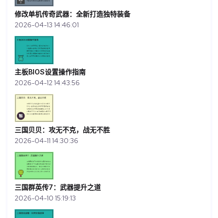
修改单机传奇武器：全新打造独特装备
2026-04-13 14:46:01
主板BIOS设置操作指南
2026-04-12 14:43:56
三国贝贝：攻无不克，战无不胜
2026-04-11 14:30:36
三国群英传7：武器提升之道
2026-04-10 15:19:13