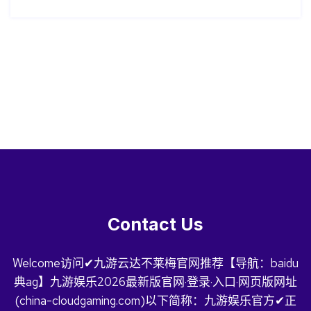
Contact Us
Welcome访问✔九游云达不莱梅官网推荐【导航：baidu
典ag】九游娱乐2026最新版官网·登录·入口·网页版网址
(china-cloudgaming.com)以下简称：九游娱乐官方✔正