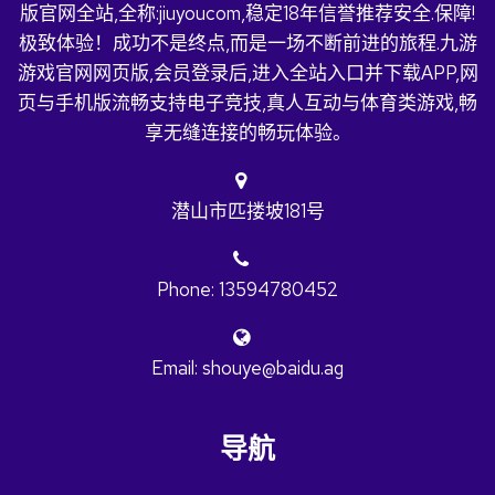
版官网全站,全称:jiuyoucom,稳定18年信誉推荐安全.保障!
极致体验！成功不是终点,而是一场不断前进的旅程.九游
游戏官网网页版,会员登录后,进入全站入口并下载APP,网
页与手机版流畅支持电子竞技,真人互动与体育类游戏,畅
享无缝连接的畅玩体验。
潜山市匹搂坡181号
Phone: 13594780452
Email: shouye@baidu.ag
导航