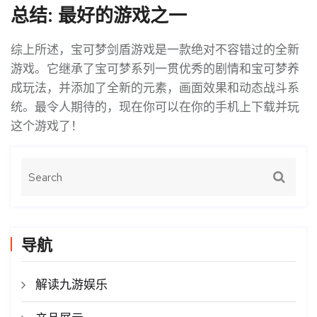
总结: 最好的游戏之一
综上所述，宝可梦剑盾游戏是一款绝对不容错过的全新
游戏。它继承了宝可梦系列一贯优秀的剧情和宝可梦养
成玩法，并添加了全新的元素，画面效果和动态战斗系
统。最令人期待的，现在你可以在你的手机上下载并玩
这个游戏了！
导航
解读九游娱乐