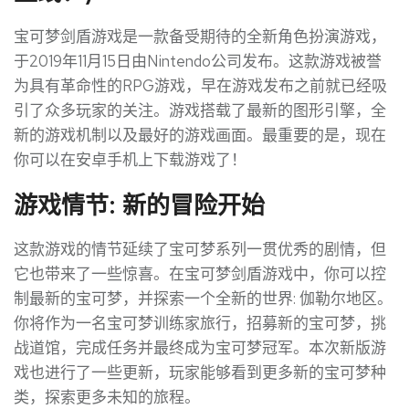
宝可梦剑盾游戏是一款备受期待的全新角色扮演游戏，
于2019年11月15日由Nintendo公司发布。这款游戏被誉
为具有革命性的RPG游戏，早在游戏发布之前就已经吸
引了众多玩家的关注。游戏搭载了最新的图形引擎，全
新的游戏机制以及最好的游戏画面。最重要的是，现在
你可以在安卓手机上下载游戏了！
游戏情节: 新的冒险开始
这款游戏的情节延续了宝可梦系列一贯优秀的剧情，但
它也带来了一些惊喜。在宝可梦剑盾游戏中，你可以控
制最新的宝可梦，并探索一个全新的世界: 伽勒尔地区。
你将作为一名宝可梦训练家旅行，招募新的宝可梦，挑
战道馆，完成任务并最终成为宝可梦冠军。本次新版游
戏也进行了一些更新，玩家能够看到更多新的宝可梦种
类，探索更多未知的旅程。