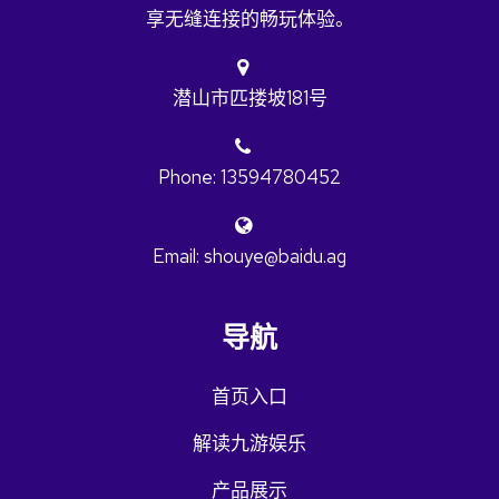
享无缝连接的畅玩体验。
潜山市匹搂坡181号
Phone: 13594780452
Email: shouye@baidu.ag
导航
首页入口
解读九游娱乐
产品展示