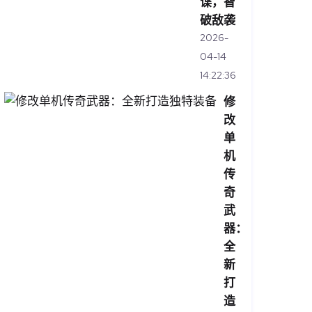
谍，智
破敌袭
2026-
04-14
14:22:36
修
改
单
机
传
奇
武
器：
全
新
打
造