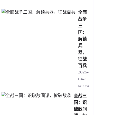
14:45:47
全面
战争
三
国：
解锁
兵
器，
征战
百兵
2026-
04-15
14:23:48
全战三
国：识
破敌间