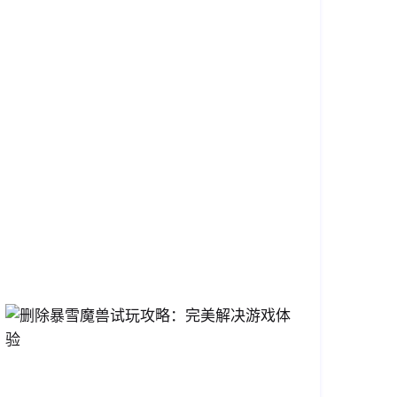
技
能，
成
就
宠
物
收
集
家
2026-
04-
17
14:26:58
删
除
暴
雪