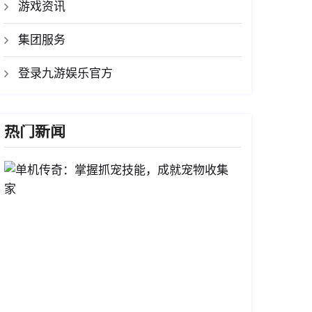
游戏资讯
集团服务
登录九游娱乐官方
热门新闻
单
机
传
奇：
掌
握
抓
宠