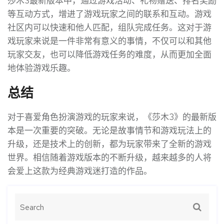
莎木3最新版本中，通过游戏活动、礼物赠送、排名奖励
等互动方式，增进了游戏玩家之间的联系和互动。游戏
社区内可以快速和他人匹配，组队完成任务。这对于游
戏玩家来说是一件非常有意义的事情，不仅可以和其他
玩家交友，也可以降低游戏任务的难度，从而更加全面
地体验游戏乐趣。
总结
对于喜爱角色扮演游戏的玩家来说，《莎木3》的最新版
本是一次重要的突破。无论是故事情节和游戏玩法上的
升级，还是技术上的创新，都为玩家带来了全新的游戏
世界。相信随着游戏版本的不断升级，越来越多的人将
会爱上这款为经典游戏迷打造的作品。