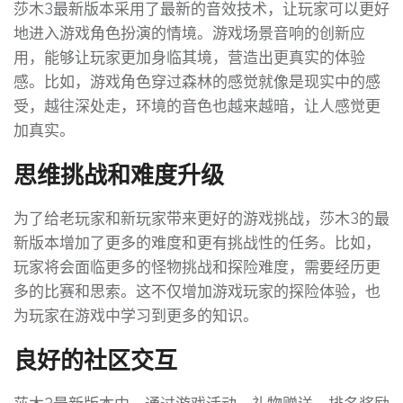
莎木3最新版本采用了最新的音效技术，让玩家可以更好
地进入游戏角色扮演的情境。游戏场景音响的创新应
用，能够让玩家更加身临其境，营造出更真实的体验
感。比如，游戏角色穿过森林的感觉就像是现实中的感
受，越往深处走，环境的音色也越来越暗，让人感觉更
加真实。
思维挑战和难度升级
为了给老玩家和新玩家带来更好的游戏挑战，莎木3的最
新版本增加了更多的难度和更有挑战性的任务。比如，
玩家将会面临更多的怪物挑战和探险难度，需要经历更
多的比赛和思索。这不仅增加游戏玩家的探险体验，也
为玩家在游戏中学习到更多的知识。
良好的社区交互