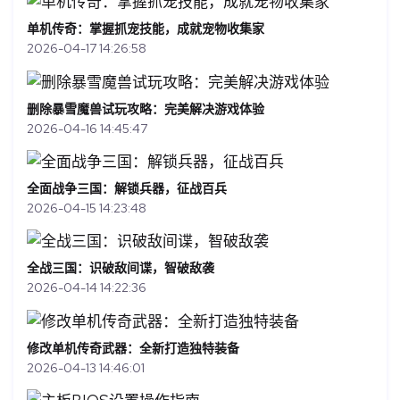
单机传奇：掌握抓宠技能，成就宠物收集家
2026-04-17 14:26:58
删除暴雪魔兽试玩攻略：完美解决游戏体验
2026-04-16 14:45:47
全面战争三国：解锁兵器，征战百兵
2026-04-15 14:23:48
全战三国：识破敌间谍，智破敌袭
2026-04-14 14:22:36
修改单机传奇武器：全新打造独特装备
2026-04-13 14:46:01