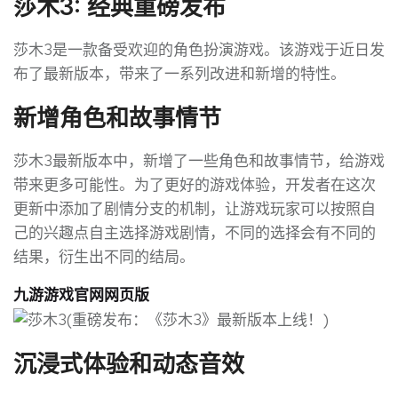
莎木3: 经典重磅发布
莎木3是一款备受欢迎的角色扮演游戏。该游戏于近日发
布了最新版本，带来了一系列改进和新增的特性。
新增角色和故事情节
莎木3最新版本中，新增了一些角色和故事情节，给游戏
带来更多可能性。为了更好的游戏体验，开发者在这次
更新中添加了剧情分支的机制，让游戏玩家可以按照自
己的兴趣点自主选择游戏剧情，不同的选择会有不同的
结果，衍生出不同的结局。
九游游戏官网网页版
沉浸式体验和动态音效