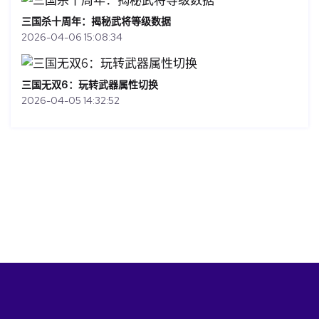
三国杀十周年：揭秘武将等级数据
2026-04-06 15:08:34
三国无双6：玩转武器属性切换
2026-04-05 14:32:52