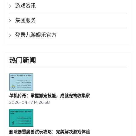
游戏资讯
集团服务
登录九游娱乐官方
热门新闻
单机传奇：掌握抓宠技能，成就宠物收集家
2026-04-17 14:26:58
删除暴雪魔兽试玩攻略：完美解决游戏体验