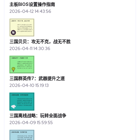
主板BIOS设置操作指南
2026-04-12 14:43:56
三国贝贝：攻无不克，战无不胜
2026-04-11 14:30:36
三国群英传7：武器提升之道
2026-04-10 15:19:13
三国离线战略：玩转全面战争
2026-04-09 15:59:55