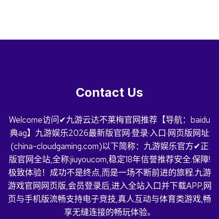
Contact Us
Welcome访问✔九游云达不莱梅官网推荐【导航：baidu
典ag】九游娱乐2026最新版官网·登录·入口·网页版网址
(china-cloudgaming.com)以下简称：九游娱乐官方✔正
版官网全站,全称:jiuyoucom,稳定18年信誉推荐安全.保障!
极致体验！成功不是终点,而是一场不断前进的旅程.九游
游戏官网网页版,会员登录后,进入全站入口并下载APP,网
页与手机版流畅支持电子竞技,真人互动与体育类游戏,畅
享无缝连接的畅玩体验。