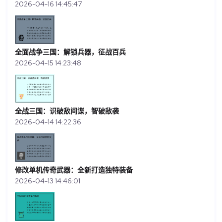
2026-04-16 14:45:47
全面战争三国：解锁兵器，征战百兵
2026-04-15 14:23:48
全战三国：识破敌间谍，智破敌袭
2026-04-14 14:22:36
修改单机传奇武器：全新打造独特装备
2026-04-13 14:46:01