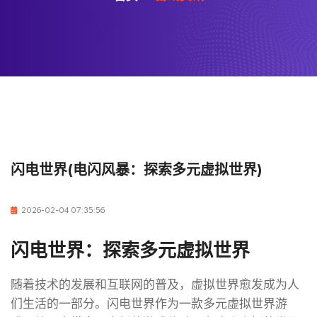
闪电世界(电闪风暴：探索多元虚拟世界)
2026-02-04 07:35:56
闪电世界：探索多元虚拟世界
随着技术的发展和互联网的普及，虚拟世界愈发成为人
们生活的一部分。闪电世界作为一款多元虚拟世界游