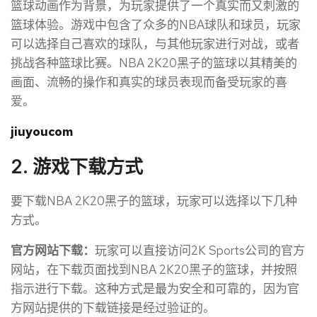
篮球动画作为背景，为玩家提供了一个真实而又刺激的
篮球体验。游戏中包含了众多的NBA球队和球员，玩家
可以选择自己喜欢的球队，与其他玩家进行对战，或者
挑战各种篮球比赛。NBA 2K20黑子的篮球以其精美的
画面、流畅的操作和真实的球员表现而备受玩家的喜
爱。
jiuyoucom
2. 游戏下载方式
要下载NBA 2K20黑子的篮球，玩家可以选择以下几种
方式。
官方网站下载：
玩家可以直接访问2K Sports公司的官方
网站，在下载页面找到NBA 2K20黑子的篮球，并按照
指示进行下载。这种方式是最为安全和可靠的，因为官
方网站提供的下载链接是经过验证的。