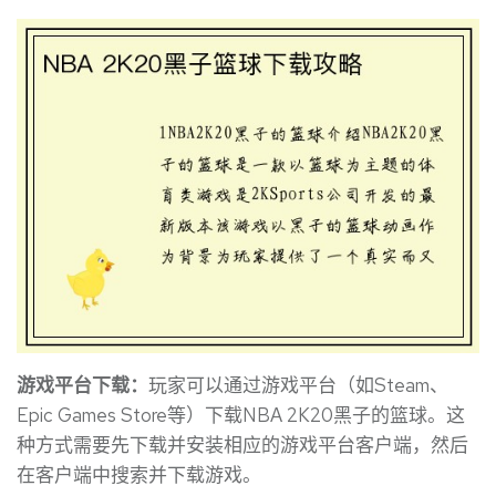
游戏平台下载：
玩家可以通过游戏平台（如Steam、
Epic Games Store等）下载NBA 2K20黑子的篮球。这
种方式需要先下载并安装相应的游戏平台客户端，然后
在客户端中搜索并下载游戏。