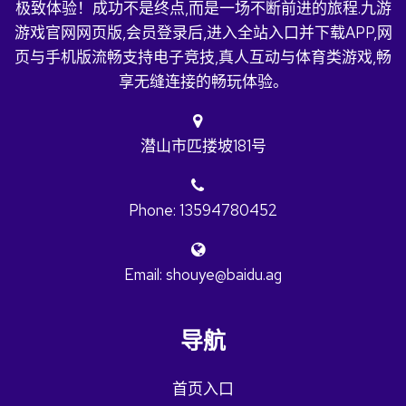
极致体验！成功不是终点,而是一场不断前进的旅程.九游
游戏官网网页版,会员登录后,进入全站入口并下载APP,网
页与手机版流畅支持电子竞技,真人互动与体育类游戏,畅
享无缝连接的畅玩体验。
潜山市匹搂坡181号
Phone: 13594780452
Email: shouye@baidu.ag
导航
首页入口