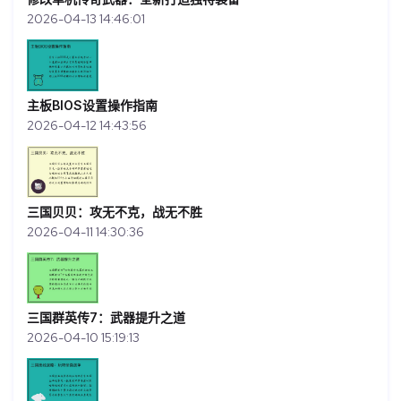
2026-04-13 14:46:01
主板BIOS设置操作指南
2026-04-12 14:43:56
三国贝贝：攻无不克，战无不胜
2026-04-11 14:30:36
三国群英传7：武器提升之道
2026-04-10 15:19:13