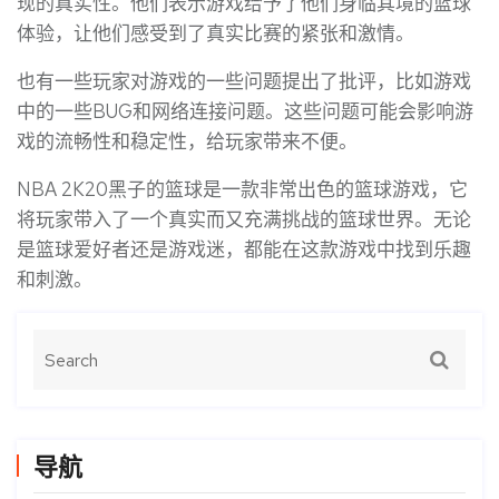
现的真实性。他们表示游戏给予了他们身临其境的篮球
体验，让他们感受到了真实比赛的紧张和激情。
也有一些玩家对游戏的一些问题提出了批评，比如游戏
中的一些BUG和网络连接问题。这些问题可能会影响游
戏的流畅性和稳定性，给玩家带来不便。
NBA 2K20黑子的篮球是一款非常出色的篮球游戏，它
将玩家带入了一个真实而又充满挑战的篮球世界。无论
是篮球爱好者还是游戏迷，都能在这款游戏中找到乐趣
和刺激。
导航