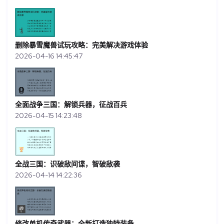
删除暴雪魔兽试玩攻略：完美解决游戏体验
2026-04-16 14:45:47
全面战争三国：解锁兵器，征战百兵
2026-04-15 14:23:48
全战三国：识破敌间谍，智破敌袭
2026-04-14 14:22:36
修改单机传奇武器：全新打造独特装备