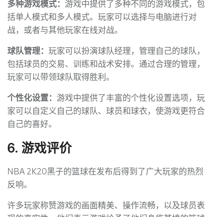
多种游戏模式：
游戏中提供了多种不同的游戏模式，包
括单人模式和多人模式。玩家可以选择与电脑进行对
战，或者与其他玩家在线对战。
球队管理：
玩家可以扮演球队经理，管理自己的球队，
包括球员的交易、训练和战术安排。通过合理的管理，
玩家可以带领球队取得胜利。
个性化设置：
游戏中提供了丰富的个性化设置选项，玩
家可以自定义自己的球队、球员和球衣，使游戏更符合
自己的喜好。
6. 游戏评价
NBA 2K20黑子的篮球在发布后得到了广大玩家的热烈
反响。
许多玩家称赞游戏的画面精美、操作流畅，以及球员表