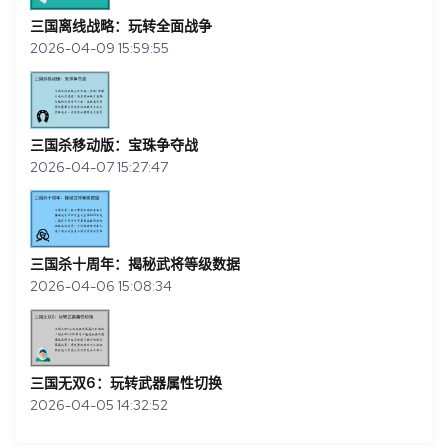
三国离线战略：玩转全面战争
2026-04-09 15:59:55
三国杀移动版：宝珠争夺战
2026-04-07 15:27:47
三国杀十周年：揭秘武将等级数据
2026-04-06 15:08:34
三国无双6：玩转武器属性切换
2026-04-05 14:32:52