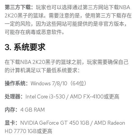
第三方下载：
玩家也可以选择通过第三方网站下载NBA
2K20黑子的篮球。需要注意的是，使用第三方下载存在
一定的风险，因为这些网站可能提供的是非官方版本，
可能存在病毒或恶意软件。
3. 系统要求
在下载NBA 2K20黑子的篮球之前，玩家需要确保自己
的计算机满足以下最低系统要求：
操作系统：
Windows 7/8/10（64位）
处理器：
Intel Core i3-530 / AMD FX-4100或更高
内存：
4 GB RAM
显卡：
NVIDIA GeForce GT 450 1GB / AMD Radeon
HD 7770 1GB或更高