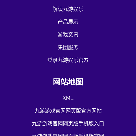
解读九游娱乐
产品展示
游戏资讯
集团服务
登录九游娱乐官方
网站地图
XML
九游游戏官网网页版官方网站
九游游戏官网网页版手机版入口