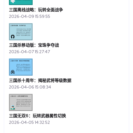
三国离线战略：玩转全面战争
2026-04-09 15:59:55
三国杀移动版：宝珠争夺战
2026-04-07 15:27:47
三国杀十周年：揭秘武将等级数据
2026-04-06 15:08:34
三国无双6：玩转武器属性切换
2026-04-05 14:32:52