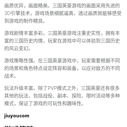
画质优异，画面精美。三国英豪游戏的画面采用先进的
3D引擎技术，游戏场景细腻逼真，透过画质就能够感受
到游戏的制作精良。
游戏剧情丰富多彩。三国英豪游戏注重史实性，拥有丰
富的三国历史内情，玩家在游戏中可以体验到三国历史
的风云变幻。
游戏策略性强。在三国英豪游戏中，玩家需要根据不同
的场景和角色特点设定阵容和装备，以应对敌方的不同
战术。
玩法升级丰富。除了PVP模式之外，三国英豪还有很多
其他的玩法，包括战役、副本、探险、限时活动等多种
模式，保证了游戏的可玩性和趣味性。
jiuyoucom