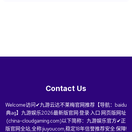
Contact Us
Welcome访问✔九游云达不莱梅官网推荐【导航：baidu
典ag】九游娱乐2026最新版官网·登录·入口·网页版网址
(china-cloudgaming.com)以下简称：九游娱乐官方✔正
版官网全站,全称:jiuyoucom,稳定18年信誉推荐安全.保障!