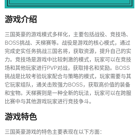
游戏介绍
三国英豪的游戏模式多样化，主要包括战役、竞技场、
BOSS挑战、天梯赛等。战役是游戏的核心模式，通过
完成史实任务挑战三国名将，获取资源，提升自己的实
力。竞技场是游戏中比较刺激的模式，玩家可以在竞技
场和其他玩家进行PVP对战，获取排名和奖励。BOSS
挑战是比较考验玩家配合与策略的模式，玩家需要与其
它玩家组队，通关击败强力BOSS，获取高价值的装备
和宝物。天梯赛则是一种全新的玩法，玩家可以在跨服
比赛中与其他游戏玩家进行竞技争斗。
游戏特色
三国英豪游戏的特色主要表现在以下方面：