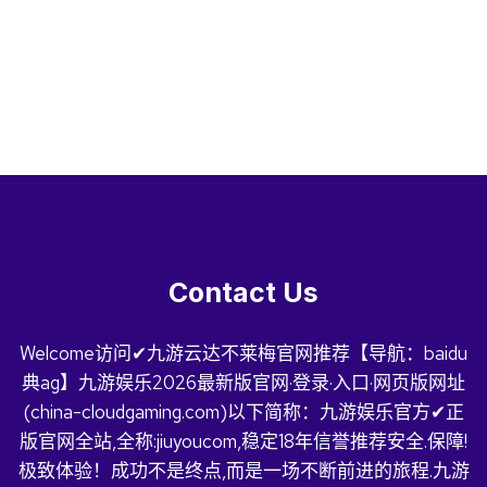
Contact Us
Welcome访问✔九游云达不莱梅官网推荐【导航：baidu
典ag】九游娱乐2026最新版官网·登录·入口·网页版网址
(china-cloudgaming.com)以下简称：九游娱乐官方✔正
版官网全站,全称:jiuyoucom,稳定18年信誉推荐安全.保障!
极致体验！成功不是终点,而是一场不断前进的旅程.九游