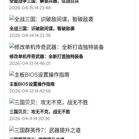
全面战争三国：解锁兵器，征战百兵
2026-04-15 14:23:48
全战三国：识破敌间谍，智破敌袭
2026-04-14 14:22:36
修改单机传奇武器：全新打造独特装备
2026-04-13 14:46:01
主板BIOS设置操作指南
2026-04-12 14:43:56
三国贝贝：攻无不克，战无不胜
2026-04-11 14:30:36