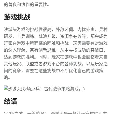
的善良和协作的重要性。
游戏挑战
沙城头游戏的挑战性很高，外敌环伺、内忧外患、兵种
研发、士兵训练、城池升级、资源争夺等等，都会成为
玩家在游戏中所面临的困难和挑战。玩家需要有对游戏
的深入理解，富有创新思维，从中寻找成功的突破口，
达到游戏的胜利。同时，玩家在游戏中也会面临着来自
其他玩家、联盟或者游戏平台的各种挑战，以及玩家之
间的竞争，需要在这些挑战中不断优化自己的游戏策
略。
结语
“军师之才，一筹降敌”，沙城头是一款让玩家体验到古