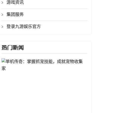
游戏资讯
集团服务
登录九游娱乐官方
热门新闻
单
机
传
奇：
掌
握
抓
宠