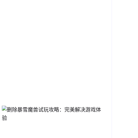
技
能，
成
就
宠
物
收
集
家
2026-
04-
17
14:26:58
删
除
暴
雪