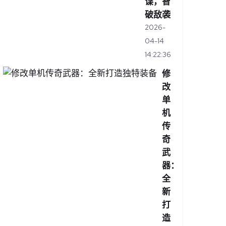
谍，智
破敌袭
2026-
04-14
14:22:36
修
改
单
机
传
奇
武
器：
全
新
打
造